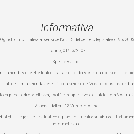
Informativa
Oggetto: Informativa ai sensi dell’art. 13 del decreto legislativo 196/200
Torino, 01/03/2007
Spett.le Azienda
a azienda viene effettuato il trattamento dei Vostri dati personali nel pi
che dati della mia azienda senza l’acquisizione del Vostro consenso in base
 ai principi di correttezza, liceità e trasparenza e di tutela della Vostra Ris
Ai sensi dell’art. 13 Vi informo che:
i obblighi di legge, contrattuali ed agli adempimenti contabili ed il tratt
informatizzata.