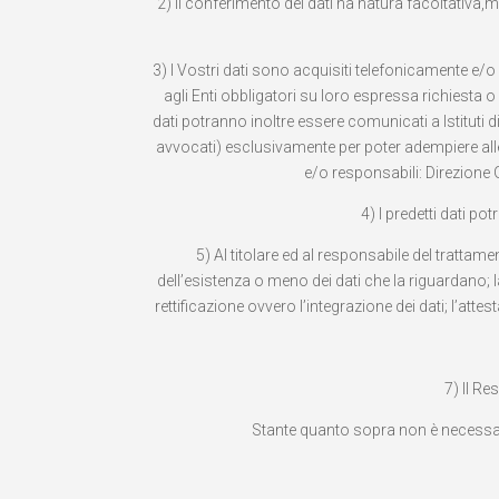
2) Il conferimento dei dati ha natura facoltativa,ma
3) I Vostri dati sono acquisiti telefonicamente e/
agli Enti obbligatori su loro espressa richiesta o
dati potranno inoltre essere comunicati a Istituti d
avvocati) esclusivamente per poter adempiere alle l
e/o responsabili: Direzione G
4) I predetti dati p
5) Al titolare ed al responsabile del trattame
dell’esistenza o meno dei dati che la riguardano; l
rettificazione ovvero l’integrazione dei dati; l’att
7) Il Re
Stante quanto sopra non è necessario