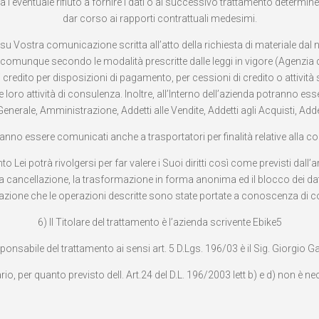
 l’eventuale rifiuto a fornire i dati o al successivo trattamento determiner
dar corso ai rapporti contrattuali medesimi.
o su Vostra comunicazione scritta all’atto della richiesta di materiale d
 comunque secondo le modalità prescritte dalle leggi in vigore (Agenzia del
i credito per disposizioni di pagamento, per cessioni di credito o attivit
oro attività di consulenza. Inoltre, all’Interno dell’azienda potranno ess
enerale, Amministrazione, Addetti alle Vendite, Addetti agli Acquisti, Addet
otranno essere comunicati anche a trasportatori per finalità relative alla 
nto Lei potrà rivolgersi per far valere i Suoi diritti così come previsti dall
a cancellazione, la trasformazione in forma anonima ed il blocco dei dati 
estazione che le operazioni descritte sono state portate a conoscenza di co
6) Il Titolare del trattamento è l’azienda scrivente Ebike5
sponsabile del trattamento ai sensi art. 5 D.Lgs. 196/03 è il Sig. Giorgio 
, per quanto previsto dell. Art.24 del D.L. 196/2003 lett b) e d) non è n