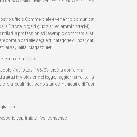
à l’impossibilità della scrivente totale o parziale a
al nostro ufficio Commerciale e verranno comunicati
le Entrate, organi giudiziari ed amministrativi). I
à similari, a professionisti (esempio:commercialisti,
ere comunicati alle seguenti categorie di incaricati
ti alla Qualità, Magazzinieri.
consegna della merce.
’articolo 7 del D.Lgs. 196/03, cioè la conferma
trattati in violazione di legge; l’aggiornamento, la
loro ai quali i dati sono stati comunicati o diffusi.
Gagliasso
ecessario esprimiate il Vs. consenso.