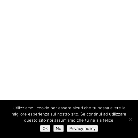
Utilizziamo i cookie per essere sicuri che tu possa avere la
migliore esperienza sul nostro sito. Se continui ad utilizzare
questo sito noi assumiamo che tu ne sia felice.
Ok
No
Privacy policy